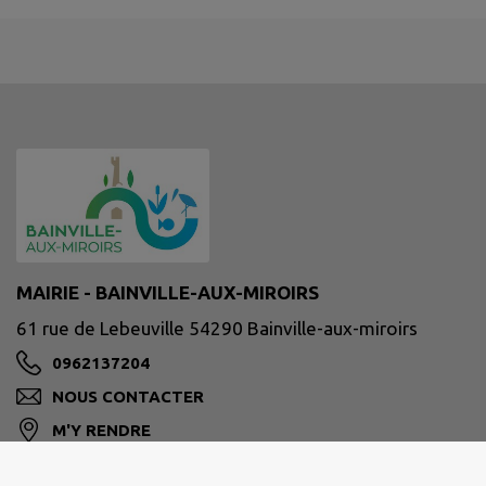
MAIRIE - BAINVILLE-AUX-MIROIRS
61 rue de Lebeuville 54290 Bainville-aux-miroirs
0962137204
NOUS CONTACTER
M'Y RENDRE
www.bainville-aux-miroirs.fr