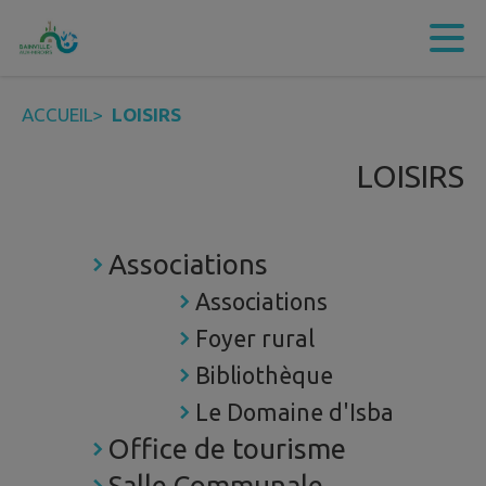
Contenu
Menu
Recherche
Pied de page
ACCUEIL
>
LOISIRS
LOISIRS
Associations
Associations
Foyer rural
Bibliothèque
Le Domaine d'Isba
Office de tourisme
Salle Communale