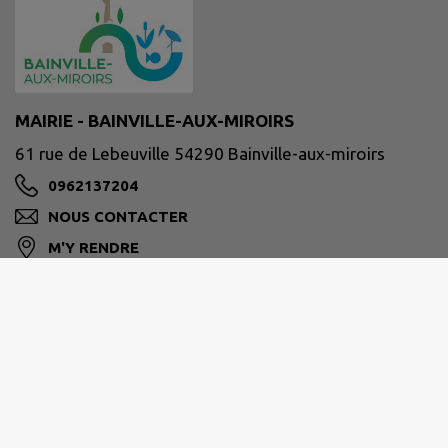
MAIRIE - BAINVILLE-AUX-MIROIRS
61 rue de Lebeuville 54290 Bainville-aux-miroirs
0962137204
NOUS CONTACTER
M'Y RENDRE
www.bainville-aux-miroirs.fr