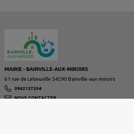
MAIRIE - BAINVILLE-AUX-MIROIRS
61 rue de Lebeuville 54290 Bainville-aux-miroirs
0962137204
NOUS CONTACTER
M'Y RENDRE
www.bainville-aux-miroirs.fr