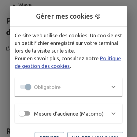
Wave
Gérer mes cookies 🍪
Pages du site ayant fait l’objet
de la vérification de conformité
Ce site web utilise des cookies. Un cookie est
un petit fichier enregistré sur votre terminal
L'audit a porté sur un échantillon de 8 pages.
lors de la visite sur le site.
Pour en savoir plus, consultez notre
Politique
P 01 :
Accueil;
de gestion des cookies
.
P 02 :
Mentions légales;
P 03 :
Plan du site;
P 04 :
Signaler;
Obligatoire
P 05 :
Commerces;
P 06 :
Actualités;
P 07 :
Rechercher;
Mesure d'audience (Matomo)
P 08 :
Événements;
Retour d’information et contact