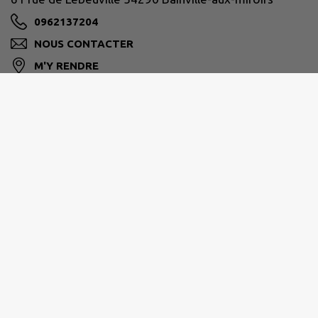
0962137204
NOUS CONTACTER
M'Y RENDRE
www.bainville-aux-miroirs.fr
PAYS DU SAINTOIS
21 Rue de la Gare, 54116 Tantonville
03 83 52 47 93