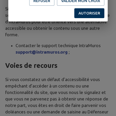
REFUSER
VALIDER MON CHOIX
Si vous n’arrivez pas à accéder à un contenu ou à un
AUTORISER
service, vous pouvez contacter le support technique
d'IntraMuros pour être orienté vers une alternative
accessible ou obtenir le contenu sous une autre
forme.
Contacter le support technique IntraMuros
support@intramuros.org
;
Voies de recours
Si vous constatez un défaut d’accessibilité vous
empêchant d’accéder à un contenu ou une
fonctionnalité du site, que vous nous le signalez et
que vous ne parvenez pas à obtenir une réponse de
notre part, vous êtes en droit de faire parvenir vos
doléances ou une demande de saisine au Défenseur