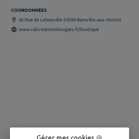
COORDONNÉES
45 Rue de Lebeuville 54290 Bainville-aux-Miroirs
www.valcreationsbougies.fr/boutique
Gérer mes cookies 🍪