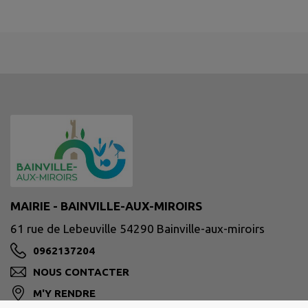
MAIRIE - BAINVILLE-AUX-MIROIRS
61 rue de Lebeuville 54290 Bainville-aux-miroirs
0962137204
NOUS CONTACTER
M'Y RENDRE