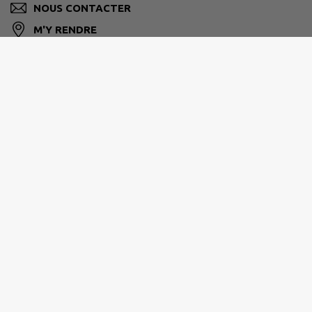
NOUS CONTACTER
M'Y RENDRE
www.bainville-aux-miroirs.fr
PAYS DU SAINTOIS
21 Rue de la Gare, 54116 Tantonville
03 83 52 47 93
contact@ccpaysdusaintois.fr