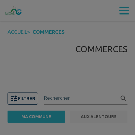
Contenu
Menu
Recherche
Pied de page
ACCUEIL
>
COMMERCES
COMMERCES
Rechercher
FILTRER
MA COMMUNE
AUX ALENTOURS
FILTRE ACTIF