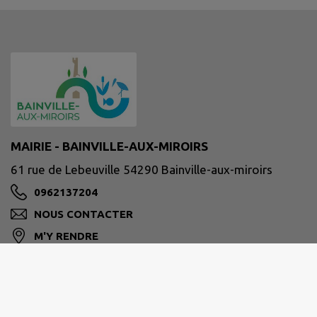
MAIRIE - BAINVILLE-AUX-MIROIRS
61 rue de Lebeuville 54290 Bainville-aux-miroirs
0962137204
NOUS CONTACTER
M'Y RENDRE
www.bainville-aux-miroirs.fr