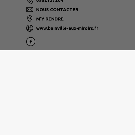
0962137204
NOUS CONTACTER
M'Y RENDRE
www.bainville-aux-miroirs.fr
Site réalisé par
IntraMuros SAS
|
Mentions légales
|
CGU
|
Plan du site
|
Flux RSS
| Copyright 2026