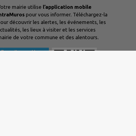
otre mairie utilise
l’application mobile
IntraMuros
pour vous informer. Téléchargez-la
our découvrir les alertes, les événements, les
ctualités, les lieux à visiter et les services
airie de votre commune et des alentours.
nt conforme
|
Gérer mes cookies
|
Rechercher