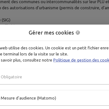
ment des communes ou intercommunalités sur leur PLU e
n des autorisations d'urbanisme (permis de construire, d'a
 (SIG)
s d'habitat
Gérer mes cookies 🍪
ions d'aménagement
er
web utilise des cookies. Un cookie est un petit fichier enre
e terminal lors de la visite sur le site.
 savoir plus, consultez notre
Politique de gestion des coo
 le plus tôt possible,
sme,
Obligatoire
dossier de demande d'autorisation d'occupation des sols,
rendu par le service instructeur.
Mesure d'audience (Matomo)