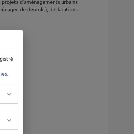
t projets d'aménagements urbains
ménager, de démolir), déclarations
gistré
kies
.