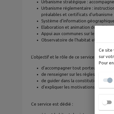
Urbanisme stratégique : accompagne
Urbanisme réglementaire : instructio
préalables et certificats d'urbanisme
Système d'information géographique
Elaboration et animation de politique
Appui aux communes sur les opérat
Observatoire de l'habitat et du fonci
Ce site 
sur votr
L'objectif et le rôle de ce service est :
Pour en
d'accompagner tout porteur de projet
de renseigner sur les règles d'urbani
de guider dans la constitution d'un 
d'expliquer les motivations d'un avis 
Ce service est dédié :