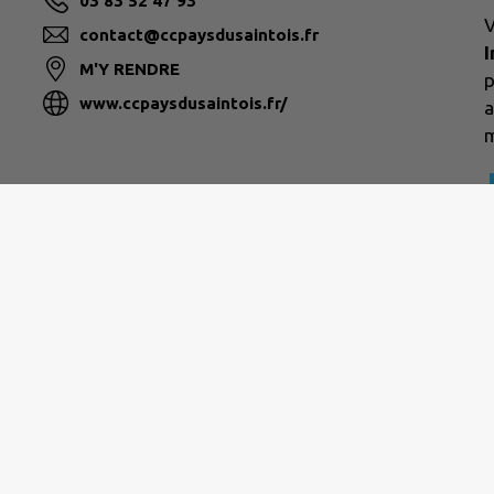
03 83 52 47 93
V
contact@ccpaysdusaintois.fr
M'Y RENDRE
p
www.ccpaysdusaintois.fr/
a
m
|
Politique de confidentialité
|
Accessibilité : partielleme