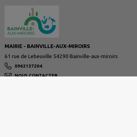
MAIRIE - BAINVILLE-AUX-MIROIRS
61 rue de Lebeuville 54290 Bainville-aux-miroirs
0962137204
NOUS CONTACTER
M'Y RENDRE
www.bainville-aux-miroirs.fr