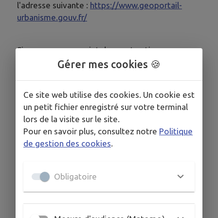
l'adresse suivante :
https://www.geoportail-
urbanisme.gouv.fr/
Si vous avez un projet de construction, un
échange est possible avec le service instructeur
Gérer mes cookies 🍪
ou votre mairie en amont du dépôt de votre
demande d'urbanisme.
Ce site web utilise des cookies. Un cookie est
un petit fichier enregistré sur votre terminal
Infos et contacts :
cliquez ici
lors de la visite sur le site.
Pour en savoir plus, consultez notre
Politique
de gestion des cookies
.
+ D'INFOS
Obligatoire