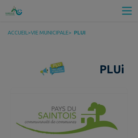
Contenu
Menu
Recherche
Pied de page
ACCUEIL
>
VIE MUNICIPALE
>
PLUI
PLUi