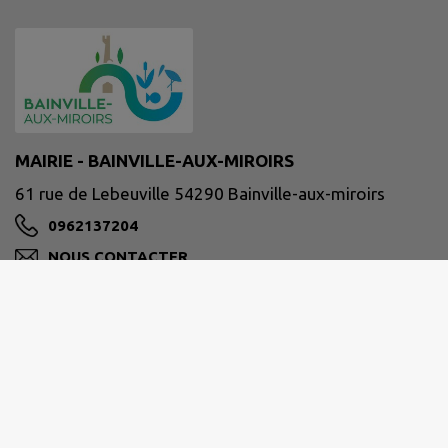
MAIRIE - BAINVILLE-AUX-MIROIRS
61 rue de Lebeuville 54290 Bainville-aux-miroirs
0962137204
NOUS CONTACTER
M'Y RENDRE
www.bainville-aux-miroirs.fr